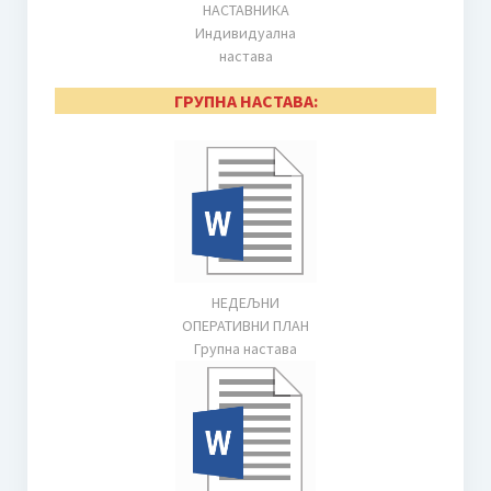
НАСТАВНИКА
Сатница по разредима 22.03.2024.
Индивидуална
настава
Такмичарска књижица
ГРУПНА НАСТАВА:
Галерија
Слике
Видео
Школски лист
Музичка Снохватица бр. 1
НЕДЕЉНИ
ОПЕРАТИВНИ ПЛАН
Музичка Снохватица бр. 2
Групна настава
Јавне набавке
План јавних набавки за 2026. годину
Финансије