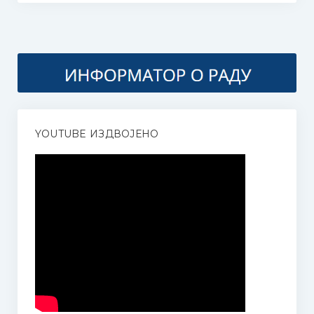
ОБАВЕШТЕЊЕ ЗА РОДИТЕЉЕ У ВЕЗИ УПИСА У ПРВИ И
ПРИПРЕМНИ РАЗРЕД ОСНОВНЕ МУЗИЧКЕ ШКОЛЕ 2025.
ГОД.
Донација родитеља
ОНЛАЈН НАСТАВА
YOUTUBE ИЗДВОЈЕНО
ОНЛАЈН НАСТАВА I
ОНЛАЈН НАСТАВA II
ОНЛАЈН НАСТАВА III
ОНЛАЈН АЛАТИ ЗА НАСТАВУ
ЕЛЕКТРОНСКА УЧИОНИЦА – Google Classroom
И-МЕЈЛ АДРЕСЕ ЗА РОДИТЕЉЕ