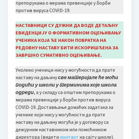
препорукама о мерама превенције у борби
Наставни планови и програми
против вируса COVID-19.
Програм за ученике оштећеног вида
НАСТАВНИЦИ СУ ДУЖНИ ДА ВОДЕ ДЕТАЉНУ
ЕВИДЕНЦИЈУ О ФОРМАТИВНОМ ОЦЕЊИВАЊУ
Такмичења
УЧЕНИКА КОЈА ЋЕ НАКОН ПОВРАТКА НА
Такмичење гудача “Стеван Мокрањац” 2025
РЕДОВНУ НАСТАВУ БИТИ ИСКОРИШЋЕНА ЗА
ЗАВРШНО СУМАТИВНО ОЦЕЊИВАЊЕ.
Правилник и пропозиције
Уколико ученици нису у могућности да прате
Како се пријавити?
наставу на даљину
све материјале ће моћи
подићи у школи у терминима које школа
Жири
одреди
, а у складу са општим препорукама о
Додатне информације | Смештај | Такси службе
мерама превенције у борби против вируса
COVID-19. Достављање домаћих задатака за
Међународно такмичење соло певача “Мокрањац”, у част
ученике који нису у могућности да прате
и сећање на Милицу Поповић
наставу на даљину могућа је у договору са
International solo singing competition “Mokranjac“, in honor and
дежурним наставником или помоћником
memory of Milica Popović
директора (видети
контакт
на сајту школе).