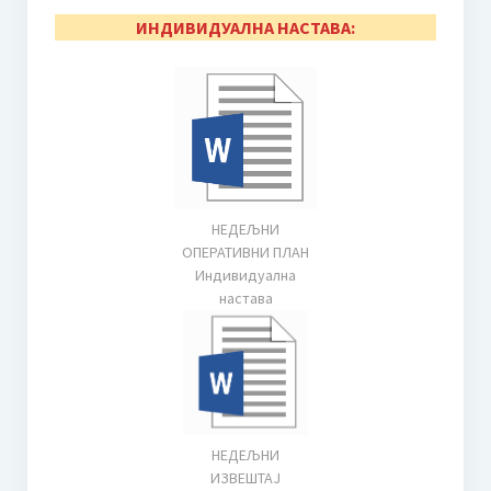
Неготину
ИНДИВИДУАЛНА НАСТАВА:
Additional information | Accommodation | What to See
Пето меморијално такмичење дувача и камерних
ансамбала “Миле Пауновић”
Пропозиције
НЕДЕЉНИ
Како се пријавити
ОПЕРАТИВНИ ПЛАН
Индивидуална
Миле Пауновић
настава
Такмичарска књижица 2024.
Друго такмичење пијаниста “Мокрањац” Неготин
Пропозиције
НЕДЕЉНИ
Како се пријавити?
ИЗВЕШТАЈ