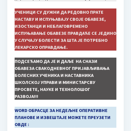
О такмичењу / About competition
УЧЕНИЦИ СУ ДУЖНИ ДА РЕДОВНО ПРАТЕ
НАСТАВУ И ИСПУЊАВАЈУ СВОЈЕ ОБАВЕЗЕ,
Правилник / Rulebook
ИЗОСТАНЦИ И НЕБЛАГОВРЕМЕНО
Пропозиције / Proposition
ИСПУЊАВАЊЕ ОБАВЕЗЕ ПРАВДАЋЕ СЕ ЈЕДИНО
У СЛУЧАЈУ БОЛЕСТИ ЗА ШТА ЈЕ ПОТРЕБНО
Пријава за такмичење
ЛЕКАРСКО ОПРАВДАЊЕ.
HOW TO PARTICIPATE? Application
ПОДСЕЋАМО ДА ЈЕ И ДАЉЕ НА СНАЗИ
ОБАВЕЗА СВАКОДНЕВНОГ ПРИЈАВЉИВАЊА
ЖИРИ
БОЛЕСНИХ УЧЕНИКА И НАСТАВНИКА
Мр Људмила Поповић
ШКОЛСКОЈ УПРАВИ И МИНИСТАРСВУ
ПРОСВЕТЕ, НАУКЕ И ТЕХНОЛОШОГ
JURY
РАЗВОЈА!!!
Ljudmila Popovic, MMUS
WORD ОБРАСЦЕ ЗА НЕДЕЉНЕ ОПЕРАТИВНЕ
ПЛАНОВЕ И ИЗВЕШТАЈЕ МОЖЕТЕ ПРЕУЗЕТИ
Биографија Милице Поповић
ОВДЕ :
Додатне информације | Смештај | Шта видети када сте у