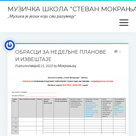
МУЗИЧКА ШКОЛА "СТЕВАН МОКРАЊА
„Музика је језик који сви разумеју“
open
menu
Почетна
ОБРАСЦИ ЗА НЕДЕЉНЕ ПЛАНОВЕ
0
Школски ПЛАНОВИ и ИЗВЕШТАЈИ
И ИЗВЕШТАЈЕ
Published март 21, 2020 by Мокрањац
Планска документа школе, извештаји, развојни планови
итд..
План интегритета
Закони и правилници
Заштита података о личности
ОДЛУКЕ