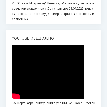
ОБРАСЦИ ЗА НЕДЕЉНЕ ПЛАНОВЕ И ИЗВЕШТАЈЕ
УШ "Стеван Мокрањац'' Неготин, обележава Дан школе
свечаном академијом у Дому културе 29.04.2025. год. у
Промене у календару наставе 2020.
17 часова. На програму је камерни оркестар са хором и
солистима.
Новости
Јубилеј – 30 година Средње музичке школе у Неготину
YOUTUBE ИЗДВОЈЕНО
I Такмичење Пијаниста “Мокрањац” Неготин
Визија школе (идентитет)
Календар школе
Приручник за запослене у установама образовања и
васпитања – Кризне ситуације
Контакт
Концерт награђених ученика уметничке школе "Стеван