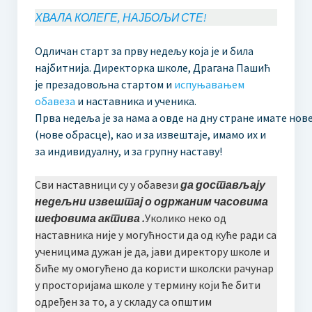
Одлука Наставничког већа о избору уџбеника
ХВАЛА КОЛЕГЕ, НАЈБОЉИ СТЕ!
Образовање
Одличан старт за прву недељу која је и била
Основно музичко образовање
најбитнија. Директорка школе, Драгана Пашић
је презадовољна стартом и
испуњавањем
Двогодишње образовање
обавеза
и наставника и ученика.
Прва недеља је за нама а овде на дну стране имате нов
Четворогодишње образовање
(нове обрасце), као и за извештаје, имамо их и
за индивидуалну, и за групну наставу!
Шестогодишње образовање
Наставни план и програм ОМШ
Сви наставници су у обавези
да достављају
недељни извештај о одржаним часовима
Наставни планови и програми
шефовима актива .
Уколико неко од
наставника није у могућности да од куће ради са
Годишњи испити у ОМШ
ученицима дужан је да, јави директору школе и
биће му омогућено да користи школски рачунар
Средње музичко образовање
у просторијама школе у термину који ће бити
Наставни план и програм СМШ
одређен за то, а у складу са општим