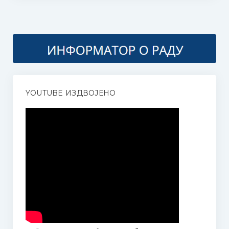
Наставни планови и програми
Програм за ученике оштећеног вида
Такмичења
Такмичење гудача “Стеван Мокрањац” 2025
YOUTUBE ИЗДВОЈЕНО
Правилник и пропозиције
Како се пријавити?
Жири
Додатне информације | Смештај | Такси службе
Међународно такмичење соло певача “Мокрањац”, у част
и сећање на Милицу Поповић
International solo singing competition “Mokranjac“, in honor and
memory of Milica Popović