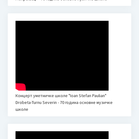
Неготину
Additional information | Accommodation | What to See
Пето меморијално такмичење дувача и камерних
ансамбала “Миле Пауновић”
Пропозиције
Како се пријавити
Миле Пауновић
Такмичарска књижица 2024.
Концерт уметничке школе "Ioan Stefan Paulian"
Drobeta-Turnu Severin - 70 година основне музичке
Друго такмичење пијаниста “Мокрањац” Неготин
школе
Пропозиције
Како се пријавити?