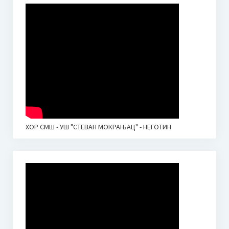
ХОР СМШ - УШ "СТЕВАН МОКРАЊАЦ" - НЕГОТИН