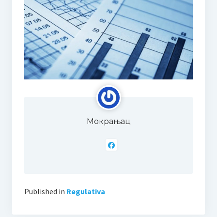
Одлука Наставничког већа о избору уџбеника
Образовање
Основно музичко образовање
Двогодишње образовање
Четворогодишње образовање
Шестогодишње образовање
Мокрањац
Наставни план и програм ОМШ
Наставни планови и програми
Годишњи испити у ОМШ
Средње музичко образовање
Published in
Regulativa
Наставни план и програм СМШ