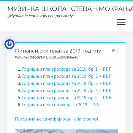
МУЗИЧКА ШКОЛА "СТЕВАН МОКРАЊА
„Музика је језик који сви разумеју“
open
menu
Почетна
Финансијски план за 2019. годину
0
Школски ПЛАНОВИ и ИЗВЕШТАЈИ
Published фебруар 4, 2019 by Мокрањац
Планска документа школе, извештаји, развојни планови
Годишњи план расхода за 2019. бр. 1. – PDF
итд..
Годишњи план расхода за 2019. бр. 2. – PDF
Годишњи план расхода за 2019. бр. 3. – PDF
План интегритета
Годишњи план расхода за 2019. бр. 4. – PDF
Годишњи план расхода за 2019. бр. 5. – PDF
Закони и правилници
Годишњи план прихода за 2019. – PDF
Заштита података о личности
Преузимање свих фајлова – спаковано!
ОДЛУКЕ