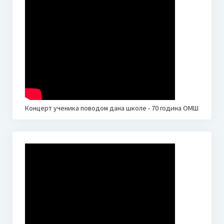
Сатница по разредима 22.03.2024.
Такмичарска књижица
Галерија
Слике
Видео
Концерт ученика поводом дана школе - 70 година ОМШ
Школски лист
Музичка Снохватица бр. 1
Музичка Снохватица бр. 2
Јавне набавке
План јавних набавки за 2026. годину
Финансије