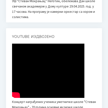
УШ "Стеван Мокрањац'' Неготин, обележава Дан школе
О такмичењу / About competition
свечаном академијом у Дому културе 29.04.2025. год. у
17 часова. На програму је камерни оркестар са хором и
Правилник / Rulebook
солистима.
Пропозиције / Proposition
Пријава за такмичење
YOUTUBE ИЗДВОЈЕНО
HOW TO PARTICIPATE? Application
ЖИРИ
Мр Људмила Поповић
JURY
Ljudmila Popovic, MMUS
Биографија Милице Поповић
Концерт награђених ученика уметничке школе "Стеван
Мокрањац" - 70 година основне музичке школе
Додатне информације | Смештај | Шта видети када сте у