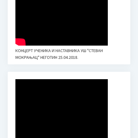
ОБРАСЦИ ЗА НЕДЕЉНЕ ПЛАНОВЕ И ИЗВЕШТАЈЕ
Промене у календару наставе 2020.
Новости
Јубилеј – 30 година Средње музичке школе у Неготину
КОНЦЕРТ УЧЕНИКА И НАСТАВНИКА УШ "СТЕВАН
I Такмичење Пијаниста “Мокрањац” Неготин
МОКРАЊАЦ" НЕГОТИН 25.04.2018.
Визија школе (идентитет)
Календар школе
Приручник за запослене у установама образовања и
васпитања – Кризне ситуације
Контакт