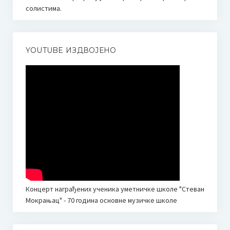
солистима.
О такмичењу / About competition
Правилник / Rulebook
YOUTUBE ИЗДВОЈЕНО
Пропозиције / Proposition
Пријава за такмичење
HOW TO PARTICIPATE? Application
ЖИРИ
Мр Људмила Поповић
JURY
Ljudmila Popovic, MMUS
Концерт награђених ученика уметничке школе "Стеван
Мокрањац" - 70 година основне музичке школе
Биографија Милице Поповић
Додатне информације | Смештај | Шта видети када сте у