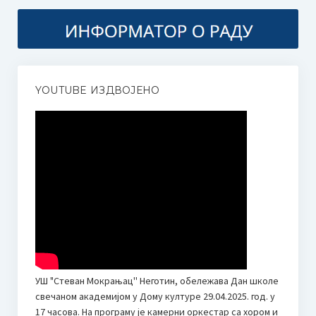
Наставни планови и програми
Програм за ученике оштећеног вида
Такмичења
YOUTUBE ИЗДВОЈЕНО
Такмичење гудача “Стеван Мокрањац” 2025
Правилник и пропозиције
Како се пријавити?
Жири
Додатне информације | Смештај | Такси службе
Међународно такмичење соло певача “Мокрањац”, у част
и сећање на Милицу Поповић
УШ "Стеван Мокрањац'' Неготин, обележава Дан школе
International solo singing competition “Mokranjac“, in honor and
свечаном академијом у Дому културе 29.04.2025. год. у
memory of Milica Popović
17 часова. На програму је камерни оркестар са хором и