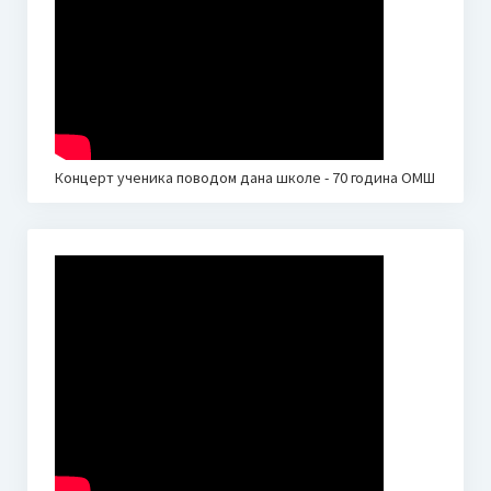
Сатница по разредима 22.03.2024.
Такмичарска књижица
Галерија
Слике
Концерт ученика поводом дана школе - 70 година ОМШ
Видео
Школски лист
Музичка Снохватица бр. 1
Музичка Снохватица бр. 2
Јавне набавке
План јавних набавки за 2026. годину
Финансије