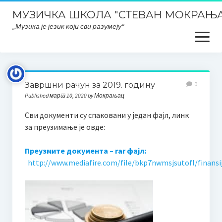
МУЗИЧКА ШКОЛА "СТЕВАН МОКРАЊА
„Музика је језик који сви разумеју“
open
menu
Почетна
Завршни рачун за 2019. годину
0
Школски ПЛАНОВИ и ИЗВЕШТАЈИ
Published март 10, 2020 by Мокрањац
Планска документа школе, извештаји, развојни планови
Сви документи су спаковани у један фајл, линк
итд..
за преузимање је овде:
План интегритета
Преузмите документа – rar фајл:
http://www.mediafire.com/file/bkp7nwmsjsutofl/finansijs
Закони и правилници
Заштита података о личности
ОДЛУКЕ