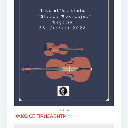
Сатница по разредима 22.03.2024.
Такмичарска књижица
Галерија
Слике
Видео
Школски лист
Музичка Снохватица бр. 1
Музичка Снохватица бр. 2
Јавне набавке
ПЛАКАТ
План јавних набавки за 2026. годину
КАКО СЕ ПРИЈАВИТИ
?
Финансије