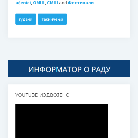
učenici
,
ОМШ
,
СМШ
and
Фестивали
гудачи
такмичења
YOUTUBE ИЗДВОЈЕНО