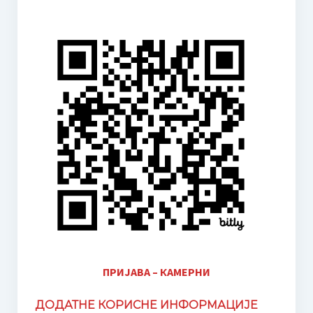
ОБРАСЦИ ЗА НЕДЕЉНЕ ПЛАНОВЕ И ИЗВЕШТАЈЕ
Промене у календару наставе 2020.
Новости
Јубилеј – 30 година Средње музичке школе у Неготину
I Такмичење Пијаниста “Мокрањац” Неготин
Визија школе (идентитет)
Календар школе
Приручник за запослене у установама образовања и
васпитања – Кризне ситуације
Контакт
ПРИЈАВА – КАМЕРНИ
ДОДАТНЕ КОРИСНЕ ИНФОРМАЦИЈЕ