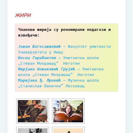
Наставни планови и програми
ЖИРИ
Програм за ученике оштећеног вида
Чланови жирија су реномирани педагози и 
Такмичења
извођачи:
Такмичење гудача “Стеван Мокрањац” 2025
Јован Богосављевић
 – Факултет уметности 
Универзитета у Нишу
Правилник и пропозиције
Весна Гарабантин
 – Уметничка школа 
„Стеван Мокрањац“  Неготин
Мирјана Новаковић Грујић
 – Уметничка 
Како се пријавити?
школа „Стеван Мокрањац“  Неготин
Маријана Ђ. Прокић
 – Музичка школа 
Жири
„Станислав Бинички“ Лесковац
Додатне информације | Смештај | Такси службе
Међународно такмичење соло певача “Мокрањац”, у част
и сећање на Милицу Поповић
International solo singing competition “Mokranjac“, in honor and
memory of Milica Popović