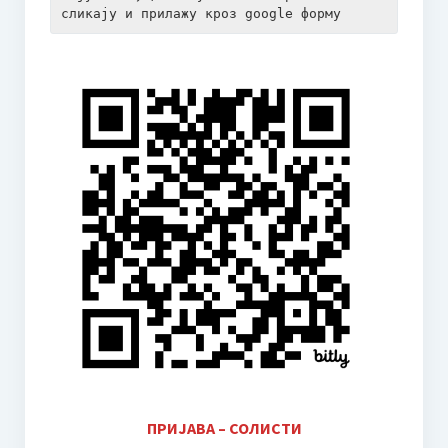
сликају и прилажу кроз google форму
ОБАВЕШТЕЊЕ ЗА РОДИТЕЉЕ У ВЕЗИ УПИСА У ПРВИ И
ПРИПРЕМНИ РАЗРЕД ОСНОВНЕ МУЗИЧКЕ ШКОЛЕ 2025.
ГОД.
Донација родитеља
ОНЛАЈН НАСТАВА
ОНЛАЈН НАСТАВА I
ОНЛАЈН НАСТАВA II
ОНЛАЈН НАСТАВА III
ОНЛАЈН АЛАТИ ЗА НАСТАВУ
ЕЛЕКТРОНСКА УЧИОНИЦА – Google Classroom
И-МЕЈЛ АДРЕСЕ ЗА РОДИТЕЉЕ
ПРИЈАВА – СОЛИСТИ