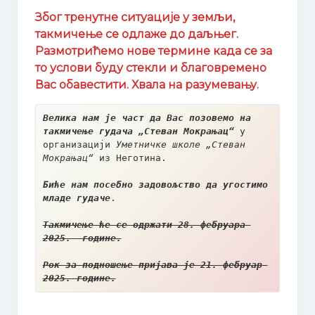
Одлука Наставничког већа о избору уџбеника
Због тренутне ситуације у земљи,
такмичење се одлаже до даљњег.
Образовање
Размотрићемо нове термине када се за
Основно музичко образовање
то услови буду стекли и благовремено
Вас обавестити. Хвала на разумевању.
Двогодишње образовање
Велика нам је част да Вас позовемо на 
Четворогодишње образовање
такмичење гудача „Стеван Мокрањац“ 
у 
организацији 
Уметничке школе „Стеван 
Шестогодишње образовање
Мокрањац“
 из Неготина. 
Наставни план и програм ОМШ
Биће нам посебно задовољство да угостимо 
младе гудаче
.
Наставни планови и програми
Такмичење ће се одржати 28. фебруара 
2025.  године.
Годишњи испити у ОМШ
Рок за подношење пријава је 21. фебруар 
Средње музичко образовање
2025. године.
Наставни план и програм СМШ