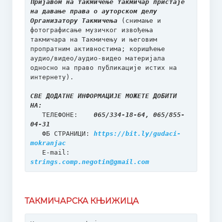
Пријавом на такмичење такмичар пристаје 
на давање права о ауторском делу 
Организатору Такмичења 
(снимање и 
фотографисање музичког извођења 
такмичара на Такмичењу и његовим 
пропратним активностима; коришћење 
аудио/видео/аудио-видео материјала 
односно на право публикације истих на 
интернету).

СВЕ ДОДАТНЕ ИНФОРМАЦИЈЕ МОЖЕТЕ ДОБИТИ 
НА:
   ТЕЛЕФОНЕ:    
065/334-18-64, 065/855-
04-31
   ФБ СТРАНИЦИ: 
https://bit.ly/gudaci-
mokranjac
   E-mail:      
strings.comp.negotin@gmail.com
ТАКМИЧАРСКА КЊИЖИЦА