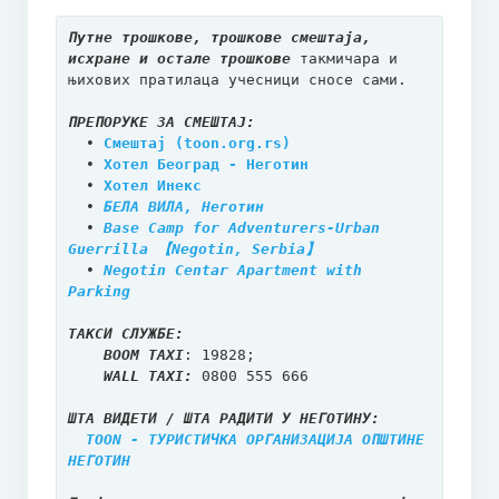
Путне трошкове, трошкове смештаја, 
исхране и остале трошкове
 такмичара и 
њихових пратилаца учесници сносе сами.

ПРЕПОРУКЕ ЗА СМЕШТАЈ:
  • 
Смештај (toon.org.rs)
  • 
Хотел Београд - Неготин
  • 
Хотел Инекс
  • 
БЕЛА ВИЛА, Неготин
  • 
Base Camp for Adventurers-Urban 
Guerrilla 【Negotin, Serbia】
  • 
Negotin Centar Apartment with 
Parking
TАКСИ СЛУЖБЕ:
BOOM TAXI
: 19828; 

WALL TAXI:
 0800 555 666

ШТА ВИДЕТИ / ШТА РАДИТИ У НЕГОТИНУ:
TOON - ТУРИСТИЧКА ОРГАНИЗАЦИЈА ОПШТИНЕ 
НЕГОТИН