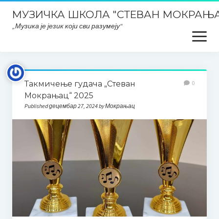
МУЗИЧКА ШКОЛА "СТЕВАН МОКРАЊА
„Музика је језик који сви разумеју“
open
menu
Почетна
Такмичење гудача „Стеван
0
Школски ПЛАНОВИ и ИЗВЕШТАЈИ
Мокрањац“ 2025
Published децембар 27, 2024 by Мокрањац
Планска документа школе, извештаји, развојни планови
итд..
План интегритета
Закони и правилници
Заштита података о личности
ОДЛУКЕ