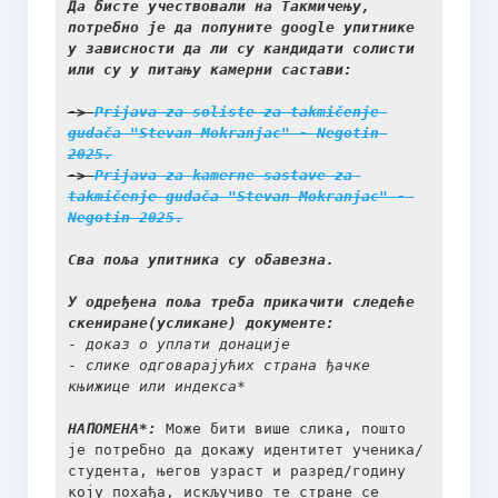
Да бисте учествовали на Такмичењу, 
потребно је да попуните google упитникe 
Завршни рачун за 2023. годину
у зависности да ли су кандидати солисти 
или су у питању камерни састави:
План буџета за 2022. годину
-> 
Prijava za soliste za takmičenje 
Финансијски извештај за 2021.
gudača "Stevan Mokranjac" - Negotin 
2025.
План буџета за 2021. годину
-> 
Prijava za kamerne sastave za 
takmičenje gudača "Stevan Mokranjac" - 
Negotin 2025.
Финансијски извештај за 2020.
Сва поља упитника су обавезна.
Завршни рачун за 2019. годину
У одређена поља треба прикачити следеће 
Завршни рачун за 2018. годину
скениране(усликане) документе:
- 
доказ о уплати донације
Финансијски план за 2019.
- 
слике одговарајућих страна ђачке 
књижице или индекса
*
Пријемни испити 2025.
НАПОМЕНА*:
 Може бити више слика, пошто 
је потребно да докажу идентитет ученика/
ОБАВЕШТЕЊЕ ЗА РОДИТЕЉЕ У ВЕЗИ ПРИЈЕМНОГ ИСПИТА
студента, његов узраст и разред/годину 
ЗА УПИС У СРЕДЊУ МУЗИЧКУ ШКОЛУ 2025. год.
коју похађа, искључиво те стране се 