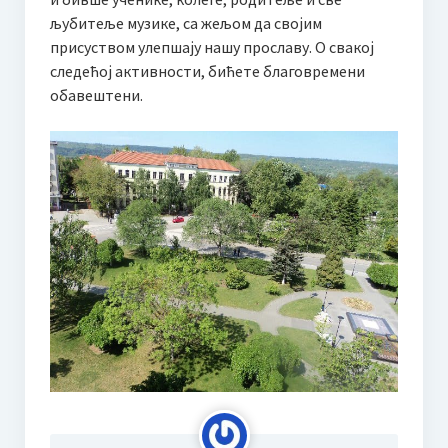
љубитеље музике, са жељом да својим
О такмичењу / About competition
присуством улепшају нашу прославу. О свакој
Правилник / Rulebook
следећој активности, бићете благовремени
обавештени.
Пропозиције / Proposition
Пријава за такмичење
HOW TO PARTICIPATE? Application
ЖИРИ
Мр Људмила Поповић
JURY
Ljudmila Popovic, MMUS
Биографија Милице Поповић
Додатне информације | Смештај | Шта видети када сте у