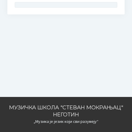
МУЗИЧКА ШКОЛА "СТЕВАН МОКРАЊАЦ"
НЕГОТИН
„Музика је језик који сви разумеју“