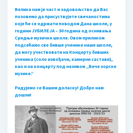
Одлука Наставничког већа о избору уџбеника
Велика нам је част и задовољство да Вас
Образовање
позовемо да присуствујете свечаностима
које ће се одржати поводом Дана школе, у
Основно музичко образовање
години ЈУБИЛЕЈА – 30 година од оснивања
Средње музичке школе. Овом приликом
Двогодишње образовање
подсећамо све бивше ученике наше школе,
да могу учествовати на Концерту бивших
Четворогодишње образовање
ученика (соло извођачи, камерни састави),
Шестогодишње образовање
као и на концерту под називом „Вече хорске
музике.“
Наставни план и програм ОМШ
Радујемо се Вашем доласку!
Добро нам
Наставни планови и програми
дошли!
Годишњи испити у ОМШ
Средње музичко образовање
Наставни план и програм СМШ