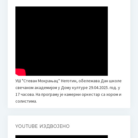
Сатница по разредима 22.03.2024.
Такмичарска књижица
Галерија
Слике
Видео
Школски лист
УШ "Стеван Мокрањац'' Неготин, обележава Дан школе
Музичка Снохватица бр. 1
свечаном академијом у Дому културе 29.04.2025. год. у
17 часова. На програму је камерни оркестар са хором и
Музичка Снохватица бр. 2
солистима.
Јавне набавке
План јавних набавки за 2026. годину
YOUTUBE ИЗДВОЈЕНО
Финансије