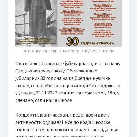
Наставни планови и програми
Програм за ученике оштећеног вида
Такмичења
Такмичење гудача “Стеван Мокрањац” 2025
30 година од оснивања Средње музичке школе
Правилник и пропозиције
Ова школска година је јубиларна година за нашу
Средњу музичку школу. Обележавање
Како се пријавити?
јубиларних 30 година наше Средње музичке
Жири
школе, отпочеће концертом који ће се одржати
у уторак, 29.11.2022. године, са почетком у 18h, у
Додатне информације | Смештај | Такси службе
свечаној сали наше школе.
Међународно такмичење соло певача “Мокрањац”, у част
Концерти, јавни часови, представе и друге
и сећање на Милицу Поповић
активности одржаваће се до краја школске
International solo singing competition “Mokranjac“, in honor and
године. Овом приликом позивамо све садашње
memory of Milica Popović
и бивше ученике, колеге, родитеље и све