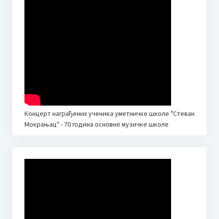
Завршни рачун за 2023. годину
План буџета за 2022. годину
Финансијски извештај за 2021.
План буџета за 2021. годину
Финансијски извештај за 2020.
Концерт награђених ученика уметничке школе "Стеван
Завршни рачун за 2019. годину
Мокрањац" - 70 година основне музичке школе
Завршни рачун за 2018. годину
Финансијски план за 2019.
Пријемни испити 2025.
ОБАВЕШТЕЊЕ ЗА РОДИТЕЉЕ У ВЕЗИ ПРИЈЕМНОГ ИСПИТА
ЗА УПИС У СРЕДЊУ МУЗИЧКУ ШКОЛУ 2025. год.