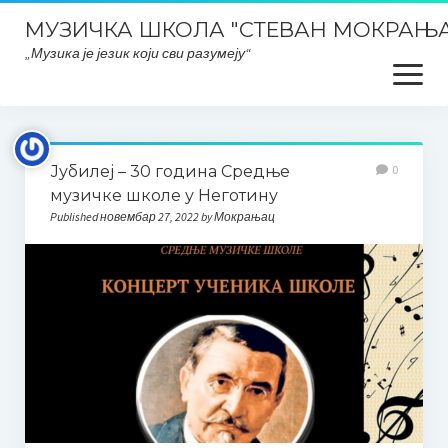
МУЗИЧКА ШКОЛА "СТЕВАН МОКРАЊА
„Музика је језик који сви разумеју“
open
menu
Почетна
Јубилеј – 30 година Средње
0
Школски ПЛАНОВИ и ИЗВЕШТАЈИ
музичке школе у Неготину
Published новембар 27, 2022 by Мокрањац
Планска документа школе, извештаји, развојни планови
итд..
План интегритета
Закони и правилници
Заштита података о личности
ОДЛУКЕ