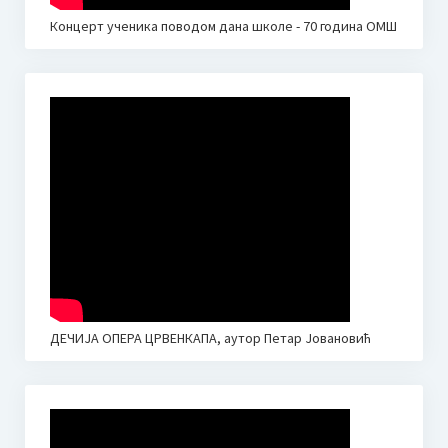
ОБРАСЦИ ЗА НЕДЕЉНЕ ПЛАНОВЕ И ИЗВЕШТАЈЕ
Концерт ученика поводом дана школе - 70 година ОМШ
Промене у календару наставе 2020.
Новости
Јубилеј – 30 година Средње музичке школе у Неготину
I Такмичење Пијаниста “Мокрањац” Неготин
Визија школе (идентитет)
Календар школе
Приручник за запослене у установама образовања и
васпитања – Кризне ситуације
ДЕЧИЈА ОПЕРА ЦРВЕНКАПА, аутор Петар Јовановић
Контакт