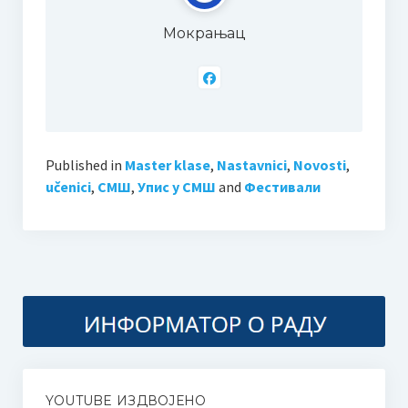
Неготину
Мокрањац
Additional information | Accommodation | What to See
Пето меморијално такмичење дувача и камерних
ансамбала “Миле Пауновић”
Пропозиције
Published in
Master klase
,
Nastavnici
,
Novosti
,
učenici
,
СМШ
,
Упис у СМШ
and
Фестивали
Како се пријавити
Миле Пауновић
Такмичарска књижица 2024.
Друго такмичење пијаниста “Мокрањац” Неготин
Пропозиције
Како се пријавити?
YOUTUBE ИЗДВОЈЕНО