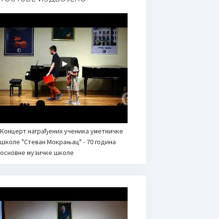
Концерт награђених ученика уметничке
школе "Стеван Мокрањац" - 70 година
основне музичке школе