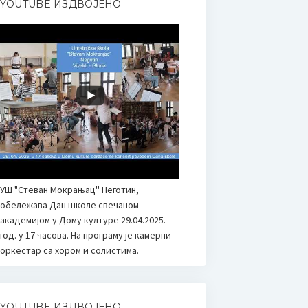
YOUTUBE ИЗДВОЈЕНО
УШ "Стеван Мокрањац'' Неготин,
обележава Дан школе свечаном
академијом у Дому културе 29.04.2025.
год. у 17 часова. На програму је камерни
оркестар са хором и солистима.
YOUTUBE ИЗДВОЈЕНО