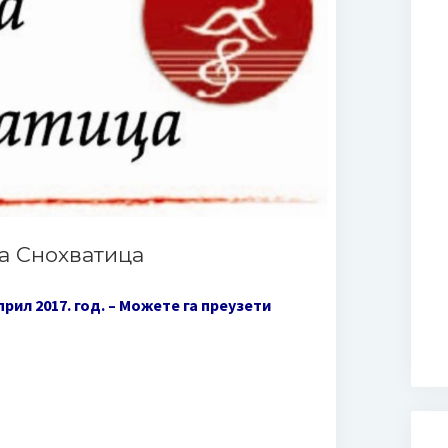
а Снохватица
рил 2017. год. – Можете га преузети