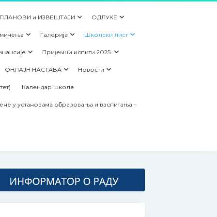
 ПЛАНОВИ и ИЗВЕШТАЈИ
ОДЛУКЕ
кмичења
Галерија
Школски лист
инансије
Пријемни испити 2025.
ОНЛАЈН НАСТАВА
Новости
тет)
Календар школе
ене у установама образовања и васпитања –