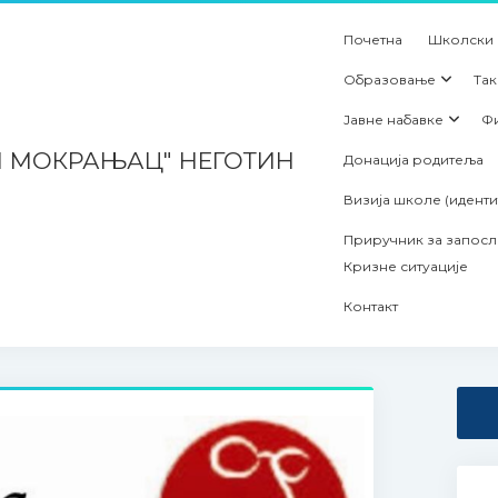
Почетна
Школски
Образовање
Та
Јавне набавке
Ф
Н МОКРАЊАЦ" НЕГОТИН
Донација родитеља
Визија школе (иденти
Приручник за запосл
Кризне ситуације
Контакт