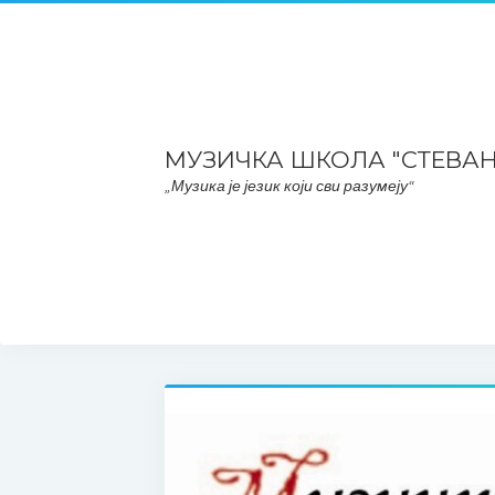
МУЗИЧКА ШКОЛА "СТЕВА
„Музика је језик који сви разумеју“