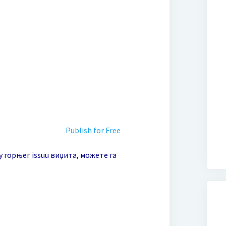
Publish for Free
 горњег issuu виџита, можете га