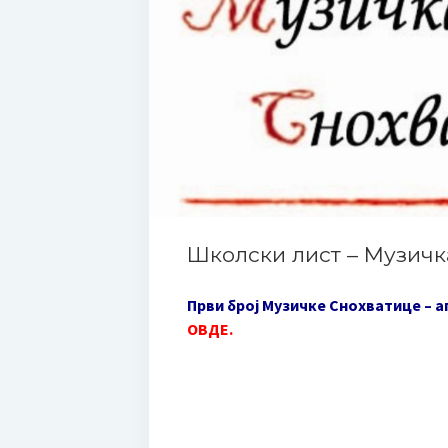
Школски лист – Музичк
Први број Музичке Снохватице – ап
ОВДЕ
.