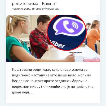
родитељима – Важно!
О такмичењу / About competition
Published март 19, 2020 by Мокрањац
Правилник / Rulebook
Пропозиције / Proposition
Пријава за такмичење
HOW TO PARTICIPATE? Application
ЖИРИ
Мр Људмила Поповић
Поштовани родитељи, како бисмо успели да
подигнемо наставу на што виши ниво, молимо
JURY
Вас да нас контактирате редовнои барем на
Ljudmila Popovic, MMUS
недељном нивоу (или чешће ако је потребно) на
доње мејл…
Биографија Милице Поповић
Додатне информације | Смештај | Шта видети када сте у