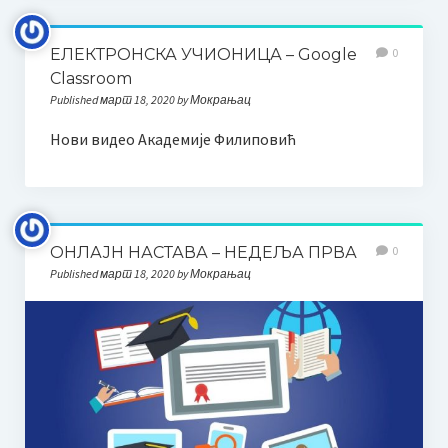
Неготину
ЕЛЕКТРОНСКА УЧИОНИЦА – Google
0
Additional information | Accommodation | What to See
Classroom
Published март 18, 2020 by Мокрањац
Пето меморијално такмичење дувача и камерних
ансамбала “Миле Пауновић”
Нови видео Академије Филиповић
Пропозиције
Како се пријавити
ОНЛАЈН НАСТАВА – НЕДЕЉА ПРВА
0
Миле Пауновић
Published март 18, 2020 by Мокрањац
Такмичарска књижица 2024.
Друго такмичење пијаниста “Мокрањац” Неготин
Пропозиције
Како се пријавити?