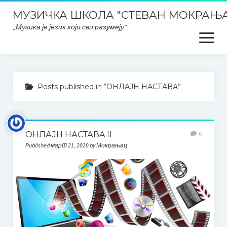
МУЗИЧКА ШКОЛА "СТЕВАН МОКРАЊА
„Музика је језик који сви разумеју“
open
menu
Почетна
Posts published in “ОНЛАЈН НАСТАВА”
Школски ПЛАНОВИ и ИЗВЕШТАЈИ
Планска документа школе, извештаји, развојни планови
итд..
ОНЛАЈН НАСТАВA II
0
Published март 21, 2020 by Мокрањац
План интегритета
Закони и правилници
Заштита података о личности
ОДЛУКЕ