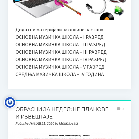
Одлука Наставничког већа о избору уџбеника
Образовање
Основно музичко образовање
Додатни материјали за онлине наставу
ОСНОВНА МУЗИЧКА ШКОЛА – I РАЗРЕД
Двогодишње образовање
ОСНОВНА МУЗИЧКА ШКОЛА – II РАЗРЕД
ОСНОВНА МУЗИЧКА ШКОЛА – III РАЗРЕД
Четворогодишње образовање
ОСНОВНА МУЗИЧКА ШКОЛА – IV РАЗРЕД
ОСНОВНА МУЗИЧКА ШКОЛА – V РАЗРЕД
Шестогодишње образовање
СРЕДЊА МУЗИЧКА ШКОЛА – IV ГОДИНА
Наставни план и програм ОМШ
Наставни планови и програми
Годишњи испити у ОМШ
ОБРАСЦИ ЗА НЕДЕЉНЕ ПЛАНОВЕ
0
И ИЗВЕШТАЈЕ
Средње музичко образовање
Published март 21, 2020 by Мокрањац
Наставни план и програм СМШ