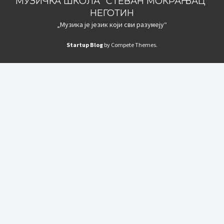
МУЗИЧКА ШКОЛА "СТЕВАН МОКРАЊАЦ"
НЕГОТИН
„Музика је језик који сви разумеју“
Startup Blog
by Compete Themes.