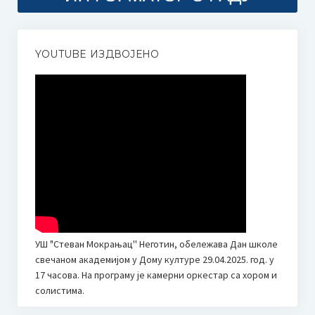
ОБАВЕШТЕЊЕ ЗА РОДИТЕЉЕ У ВЕЗИ УПИСА У ПРВИ И
ПРИПРЕМНИ РАЗРЕД ОСНОВНЕ МУЗИЧКЕ ШКОЛЕ 2025.
ГОД.
YOUTUBE ИЗДВОЈЕНО
Донација родитеља
ОНЛАЈН НАСТАВА
ОНЛАЈН НАСТАВА I
ОНЛАЈН НАСТАВA II
ОНЛАЈН НАСТАВА III
ОНЛАЈН АЛАТИ ЗА НАСТАВУ
УШ "Стеван Мокрањац'' Неготин, обележава Дан школе
свечаном академијом у Дому културе 29.04.2025. год. у
ЕЛЕКТРОНСКА УЧИОНИЦА – Google Classroom
17 часова. На програму је камерни оркестар са хором и
И-МЕЈЛ АДРЕСЕ ЗА РОДИТЕЉЕ
солистима.