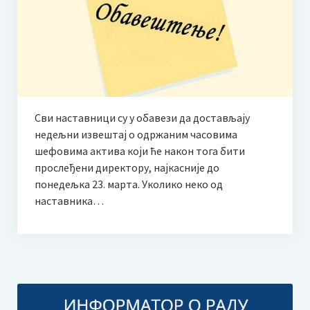
Завршни рачун за 2023. годину
План буџета за 2022. годину
Финансијски извештај за 2021.
План буџета за 2021. годину
Сви наставници су у обавези да достављају
недељни извештај о одржаним часовима
Финансијски извештај за 2020.
шефовима актива који ће након тога бити
прослеђени директору, најкасније до
Завршни рачун за 2019. годину
понедељка 23. марта. Уколико неко од
Завршни рачун за 2018. годину
наставника…
Финансијски план за 2019.
Пријемни испити 2025.
ОБАВЕШТЕЊЕ ЗА РОДИТЕЉЕ У ВЕЗИ ПРИЈЕМНОГ ИСПИТА
ЗА УПИС У СРЕДЊУ МУЗИЧКУ ШКОЛУ 2025. год.