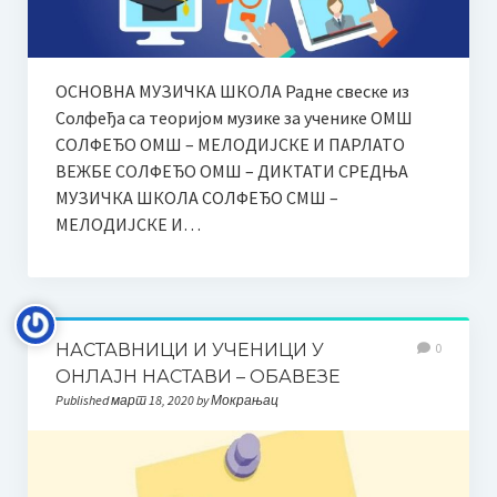
Сатница по разредима 22.03.2024.
Такмичарска књижица
ОСНОВНА МУЗИЧКА ШКОЛА Раднe свеске из
Галерија
Солфеђа са теоријом музике за ученике ОМШ
СОЛФЕЂО ОМШ – МЕЛОДИЈСКЕ И ПАРЛАТО
Слике
ВЕЖБЕ СОЛФЕЂО ОМШ – ДИКТАТИ СРЕДЊА
МУЗИЧКА ШКОЛА СОЛФЕЂО СМШ –
Видео
МЕЛОДИЈСКЕ И…
Школски лист
Музичка Снохватица бр. 1
Музичка Снохватица бр. 2
НАСТАВНИЦИ И УЧЕНИЦИ У
0
ОНЛАЈН НАСТАВИ – ОБАВЕЗЕ
Јавне набавке
Published март 18, 2020 by Мокрањац
План јавних набавки за 2026. годину
Финансије