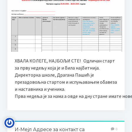
Наставни планови и програми
Програм за ученике оштећеног вида
Такмичења
Такмичење гудача “Стеван Мокрањац” 2025
Правилник и пропозиције
ХВАЛА КОЛЕГЕ, НАЈБОЉИ СТЕ! Одличан старт
за прву недељу која је и била најбитнија.
Како се пријавити?
Директорка школе, Драгана Пашић је
Жири
презадовољна стартом и испуњавањем обавеза
и наставника и ученика.
Додатне информације | Смештај | Такси службе
Прва недеља је за нама а овде на дну стране имате но
Међународно такмичење соло певача “Мокрањац”, у част
и сећање на Милицу Поповић
International solo singing competition “Mokranjac“, in honor and
memory of Milica Popović
И-Мејл Адресе за контакт са
0