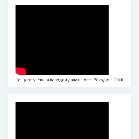
Сатница по разредима 22.03.2024.
Такмичарска књижица
Галерија
Слике
Видео
Школски лист
Концерт ученика поводом дана школе - 70 година ОМШ
Музичка Снохватица бр. 1
Музичка Снохватица бр. 2
Јавне набавке
План јавних набавки за 2026. годину
Финансије