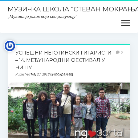
МУЗИЧКА ШКОЛА "СТЕВАН МОКРАЊА
„Музика је језик који сви разумеју“
open
menu
Почетна
УСПЕШНИ НЕГОТИНСКИ ГИТАРИСТИ
0
Школски ПЛАНОВИ и ИЗВЕШТАЈИ
– 14. МЕЂУНАРОДНИ ФЕСТИВАЛ У
НИШУ
Планска документа школе, извештаји, развојни планови
Published мај 23, 2018 by Мокрањац
итд..
План интегритета
Закони и правилници
Заштита података о личности
ОДЛУКЕ