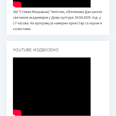
О такмичењу / About competition
УШ "Стеван Мокрањац'' Неготин, обележава Дан школе
свечаном академијом у Дому културе 29.04.2025. год. у
Правилник / Rulebook
17 часова. На програму је камерни оркестар са хором и
Пропозиције / Proposition
солистима.
Пријава за такмичење
YOUTUBE ИЗДВОЈЕНО
HOW TO PARTICIPATE? Application
ЖИРИ
Мр Људмила Поповић
JURY
Ljudmila Popovic, MMUS
Биографија Милице Поповић
Додатне информације | Смештај | Шта видети када сте у