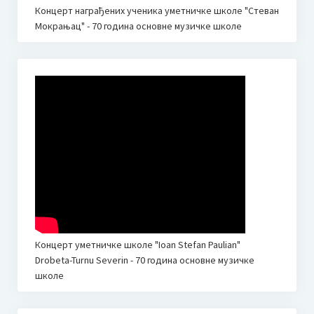
Концерт награђених ученика уметничке школе "Стеван
Неготину
Мокрањац" - 70 година основне музичке школе
Additional information | Accommodation | What to See
Пето меморијално такмичење дувача и камерних
ансамбала “Миле Пауновић”
Пропозиције
Како се пријавити
Миле Пауновић
Такмичарска књижица 2024.
Друго такмичење пијаниста “Мокрањац” Неготин
Концерт уметничке школе "Ioan Stefan Paulian"
Drobeta-Turnu Severin - 70 година основне музичке
Пропозиције
школе
Како се пријавити?