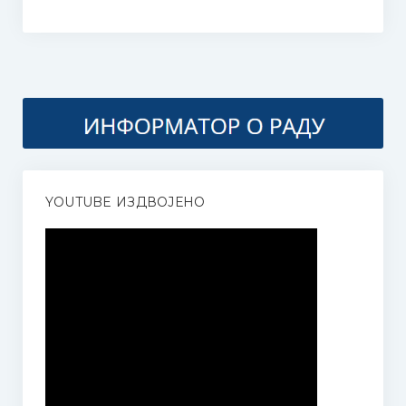
Наставни планови и програми
Програм за ученике оштећеног вида
Такмичења
Такмичење гудача “Стеван Мокрањац” 2025
Правилник и пропозиције
YOUTUBE ИЗДВОЈЕНО
Како се пријавити?
Жири
Додатне информације | Смештај | Такси службе
Међународно такмичење соло певача “Мокрањац”, у част
и сећање на Милицу Поповић
International solo singing competition “Mokranjac“, in honor and
memory of Milica Popović