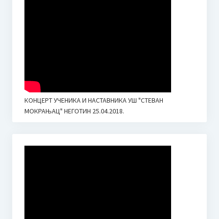
ОБРАСЦИ ЗА НЕДЕЉНЕ ПЛАНОВЕ И ИЗВЕШТАЈЕ
Промене у календару наставе 2020.
Новости
Јубилеј – 30 година Средње музичке школе у Неготину
I Такмичење Пијаниста “Мокрањац” Неготин
КОНЦЕРТ УЧЕНИКА И НАСТАВНИКА УШ "СТЕВАН
Визија школе (идентитет)
МОКРАЊАЦ" НЕГОТИН 25.04.2018.
Календар школе
Приручник за запослене у установама образовања и
васпитања – Кризне ситуације
Контакт