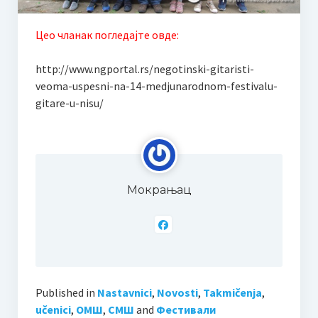
Одлука Наставничког већа о избору уџбеника
Цео чланак погледајте овде:
Образовање
Основно музичко образовање
http://www.ngportal.rs/negotinski-gitaristi-
veoma-uspesni-na-14-medjunarodnom-festivalu-
Двогодишње образовање
gitare-u-nisu/
Четворогодишње образовање
Шестогодишње образовање
Наставни план и програм ОМШ
Мокрањац
Наставни планови и програми
Годишњи испити у ОМШ
Средње музичко образовање
Published in
Nastavnici
,
Novosti
,
Takmičenja
,
Наставни план и програм СМШ
učenici
,
ОМШ
,
СМШ
and
Фестивали