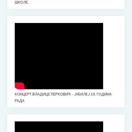
ШКОЛЕ.
ОБАВЕШТЕЊЕ ЗА РОДИТЕЉЕ У ВЕЗИ УПИСА У ПРВИ И
ПРИПРЕМНИ РАЗРЕД ОСНОВНЕ МУЗИЧКЕ ШКОЛЕ 2025.
ГОД.
Донација родитеља
ОНЛАЈН НАСТАВА
ОНЛАЈН НАСТАВА I
ОНЛАЈН НАСТАВA II
ОНЛАЈН НАСТАВА III
КОНЦЕРТ ВЛАДИЦЕ ПЕРКОВИЋ - ЈУБИЛЕЈ 10. ГОДИНА
ОНЛАЈН АЛАТИ ЗА НАСТАВУ
РАДА
ЕЛЕКТРОНСКА УЧИОНИЦА – Google Classroom
И-МЕЈЛ АДРЕСЕ ЗА РОДИТЕЉЕ