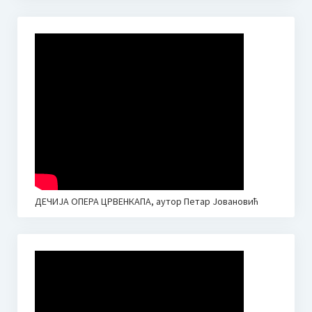
ОБРАСЦИ ЗА НЕДЕЉНЕ ПЛАНОВЕ И ИЗВЕШТАЈЕ
Промене у календару наставе 2020.
Новости
Јубилеј – 30 година Средње музичке школе у Неготину
I Такмичење Пијаниста “Мокрањац” Неготин
Визија школе (идентитет)
Календар школе
ДЕЧИЈА ОПЕРА ЦРВЕНКАПА, аутор Петар Јовановић
Приручник за запослене у установама образовања и
васпитања – Кризне ситуације
Контакт