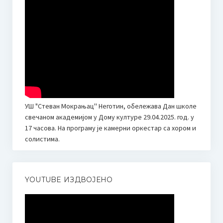
Сатница по разредима 22.03.2024.
Такмичарска књижица
Галерија
Слике
Видео
УШ "Стеван Мокрањац'' Неготин, обележава Дан школе
Школски лист
свечаном академијом у Дому културе 29.04.2025. год. у
17 часова. На програму је камерни оркестар са хором и
Музичка Снохватица бр. 1
солистима.
Музичка Снохватица бр. 2
Јавне набавке
YOUTUBE ИЗДВОЈЕНО
План јавних набавки за 2026. годину
Финансије