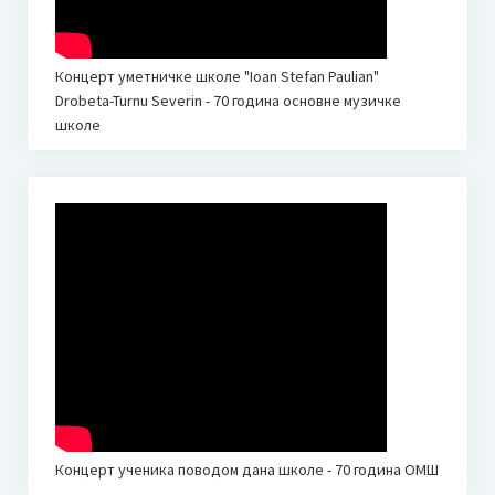
ОБАВЕШТЕЊЕ ЗА РОДИТЕЉЕ У ВЕЗИ УПИСА У ПРВИ И
ПРИПРЕМНИ РАЗРЕД ОСНОВНЕ МУЗИЧКЕ ШКОЛЕ 2025.
Концерт уметничке школе "Ioan Stefan Paulian"
ГОД.
Drobeta-Turnu Severin - 70 година основне музичке
школе
Донација родитеља
ОНЛАЈН НАСТАВА
ОНЛАЈН НАСТАВА I
ОНЛАЈН НАСТАВA II
ОНЛАЈН НАСТАВА III
ОНЛАЈН АЛАТИ ЗА НАСТАВУ
ЕЛЕКТРОНСКА УЧИОНИЦА – Google Classroom
И-МЕЈЛ АДРЕСЕ ЗА РОДИТЕЉЕ
Концерт ученика поводом дана школе - 70 година ОМШ