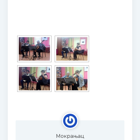
О такмичењу / About competition
Правилник / Rulebook
Пропозиције / Proposition
Пријава за такмичење
HOW TO PARTICIPATE? Application
ЖИРИ
Мр Људмила Поповић
JURY
Ljudmila Popovic, MMUS
Биографија Милице Поповић
Мокрањац
Додатне информације | Смештај | Шта видети када сте у