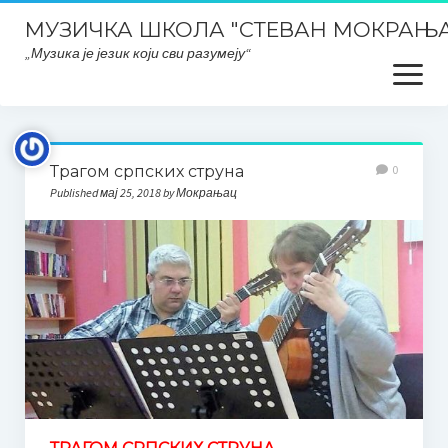
МУЗИЧКА ШКОЛА "СТЕВАН МОКРАЊА
„Музика је језик који сви разумеју“
open
menu
Почетна
Трагом српских струна
0
Школски ПЛАНОВИ и ИЗВЕШТАЈИ
Published мај 25, 2018 by Мокрањац
Планска документа школе, извештаји, развојни планови
итд..
План интегритета
Закони и правилници
Заштита података о личности
ОДЛУКЕ