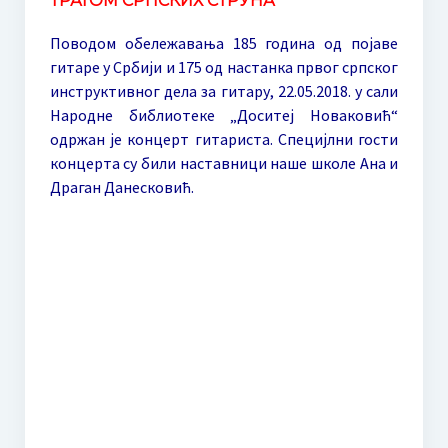
ТРАГОМ СРПСКИХ СТРУНА
Одлука Наставничког већа о избору уџбеника
Поводом обележавања 185 година од појаве
Образовање
гитаре у Србији и 175 од настанка првог српског
инструктивног дела за гитару, 22.05.2018. у сали
Основно музичко образовање
Народне библиотеке „Доситеј Новаковић“
Двогодишње образовање
одржан је концерт гитариста. Специјлни гости
концерта су били наставници наше школе Ана и
Четворогодишње образовање
Драган Данесковић.
Шестогодишње образовање
Наставни план и програм ОМШ
Наставни планови и програми
Годишњи испити у ОМШ
Средње музичко образовање
Наставни план и програм СМШ