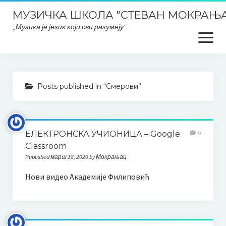
МУЗИЧКА ШКОЛА "СТЕВАН МОКРАЊА
„Музика је језик који сви разумеју“
open
menu
Почетна
Posts published in “Смерови”
Школски ПЛАНОВИ и ИЗВЕШТАЈИ
Планска документа школе, извештаји, развојни планови
итд..
ЕЛЕКТРОНСКА УЧИОНИЦА – Google
0
Classroom
План интегритета
Published март 18, 2020 by Мокрањац
Закони и правилници
Нови видео Академије Филиповић
Заштита података о личности
ОДЛУКЕ