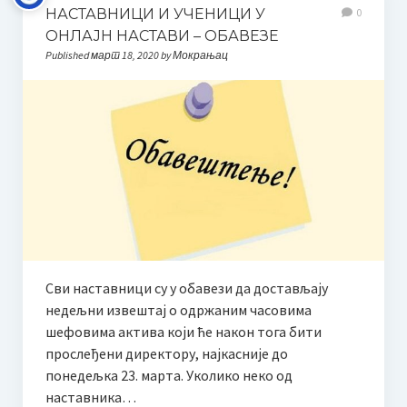
Одлука Наставничког већа о избору уџбеника
НАСТАВНИЦИ И УЧЕНИЦИ У
0
ОНЛАЈН НАСТАВИ – ОБАВЕЗЕ
Образовање
Published март 18, 2020 by Мокрањац
Основно музичко образовање
Двогодишње образовање
Четворогодишње образовање
Шестогодишње образовање
Наставни план и програм ОМШ
Наставни планови и програми
Сви наставници су у обавези да достављају
недељни извештај о одржаним часовима
Годишњи испити у ОМШ
шефовима актива који ће након тога бити
Средње музичко образовање
прослеђени директору, најкасније до
понедељка 23. марта. Уколико неко од
Наставни план и програм СМШ
наставника…