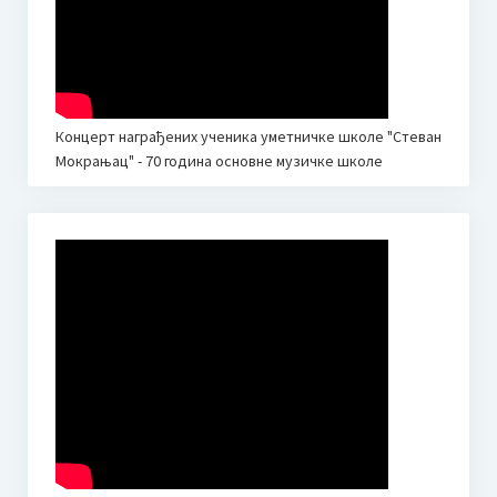
Завршни рачун за 2023. годину
План буџета за 2022. годину
Финансијски извештај за 2021.
Концерт награђених ученика уметничке школе "Стеван
Мокрањац" - 70 година основне музичке школе
План буџета за 2021. годину
Финансијски извештај за 2020.
Завршни рачун за 2019. годину
Завршни рачун за 2018. годину
Финансијски план за 2019.
Пријемни испити 2025.
ОБАВЕШТЕЊЕ ЗА РОДИТЕЉЕ У ВЕЗИ ПРИЈЕМНОГ ИСПИТА
ЗА УПИС У СРЕДЊУ МУЗИЧКУ ШКОЛУ 2025. год.