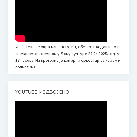
Сатница по разредима 22.03.2024.
Такмичарска књижица
Галерија
Слике
УШ "Стеван Мокрањац'' Неготин, обележава Дан школе
свечаном академијом у Дому културе 29.04.2025. год. у
Видео
17 часова. На програму је камерни оркестар са хором и
солистима.
Школски лист
Музичка Снохватица бр. 1
YOUTUBE ИЗДВОЈЕНО
Музичка Снохватица бр. 2
Јавне набавке
План јавних набавки за 2026. годину
Финансије