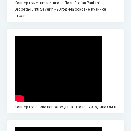
Концерт уметничке школе "Ioan Stefan Paulian"
ОБАВЕШТЕЊЕ ЗА РОДИТЕЉЕ У ВЕЗИ УПИСА У ПРВИ И
Drobeta-Turnu Severin - 70 година основне музичке
ПРИПРЕМНИ РАЗРЕД ОСНОВНЕ МУЗИЧКЕ ШКОЛЕ 2025.
школе
ГОД.
Донација родитеља
ОНЛАЈН НАСТАВА
ОНЛАЈН НАСТАВА I
ОНЛАЈН НАСТАВA II
ОНЛАЈН НАСТАВА III
ОНЛАЈН АЛАТИ ЗА НАСТАВУ
Концерт ученика поводом дана школе - 70 година ОМШ
ЕЛЕКТРОНСКА УЧИОНИЦА – Google Classroom
И-МЕЈЛ АДРЕСЕ ЗА РОДИТЕЉЕ