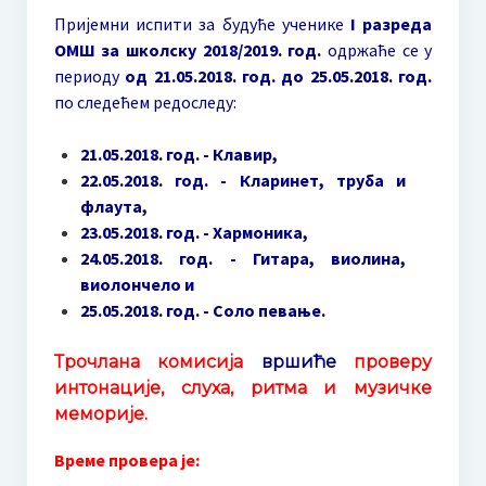
Пријемни испити за будуће ученике
I разреда
О такмичењу / About competition
ОМШ за школску 2018/2019. год.
одржаће се у
Правилник / Rulebook
периоду
од 21.05.2018. год. до 25.05.2018. год.
по следећем редоследу:
Пропозиције / Proposition
21.05.2018. год. - Клавир,
Пријава за такмичење
22.05.2018. год. - Кларинет, труба и
флаута,
HOW TO PARTICIPATE? Application
23.05.2018. год. - Хармоника,
ЖИРИ
24.05.2018. год. - Гитара, виолина,
виолончело и
Мр Људмила Поповић
25.05.2018. год. - Соло певање.
JURY
Трочлана комисија
вршиће
проверу
интонације, слуха, ритма и музичке
Ljudmila Popovic, MMUS
меморије.
Биографија Милице Поповић
Време провера је:
Додатне информације | Смештај | Шта видети када сте у