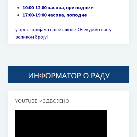
Неготину
10:00-12:00 часова
,
пре подне
и
17:00-19:00 часова, поподне
Additional information | Accommodation | What to See
у просторијама наше школе. Очекујемо вас у
Пето меморијално такмичење дувача и камерних
великом броју!
ансамбала “Миле Пауновић”
Пропозиције
Како се пријавити
Миле Пауновић
Такмичарска књижица 2024.
YOUTUBE ИЗДВОЈЕНО
Друго такмичење пијаниста “Мокрањац” Неготин
Пропозиције
Како се пријавити?