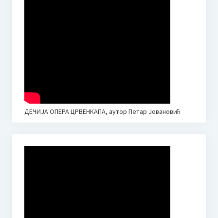
ОБРАСЦИ ЗА НЕДЕЉНЕ ПЛАНОВЕ И ИЗВЕШТАЈЕ
Промене у календару наставе 2020.
Новости
Јубилеј – 30 година Средње музичке школе у Неготину
I Такмичење Пијаниста “Мокрањац” Неготин
Визија школе (идентитет)
ДЕЧИЈА ОПЕРА ЦРВЕНКАПА, аутор Петар Јовановић
Календар школе
Приручник за запослене у установама образовања и
васпитања – Кризне ситуације
Контакт