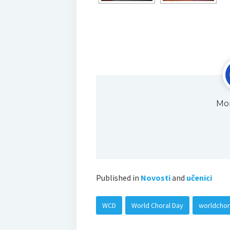
Мо
Published in
Novosti
and
učenici
WCD
World Choral Day
worldchor