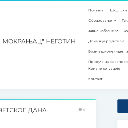
Почетна
Школски
Образовање
Та
Јавне набавке
Ф
Н МОКРАЊАЦ" НЕГОТИН
Донација родитеља
Визија школе (иденти
Приручник за запосл
Кризне ситуације
Контакт
ВЕТСКОГ ДАНА
0