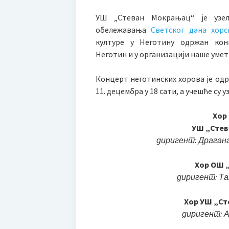
УШ „Стеван Мокрањац“ је узе
обележавања
Светског дана хорс
културе у Неготину одржан ко
Неготин и у организацији наше умет
Концерт неготинских хорова је одр
11. децембра у 18 сати, а учешће су у
Хор
УШ „Сте
диригент: Драган
Хор ОШ 
диригент: Т
Хор УШ „С
диригент: 