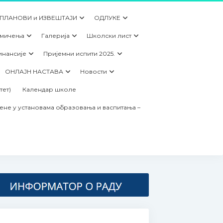
 ПЛАНОВИ и ИЗВЕШТАЈИ
ОДЛУКЕ
кмичења
Галерија
Школски лист
инансије
Пријемни испити 2025.
ОНЛАЈН НАСТАВА
Новости
тет)
Календар школе
ене у установама образовања и васпитања –