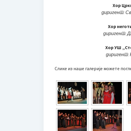
Хор Црк
диригент: С
Хор негот
диригент: Д
Хор УШ „С
диригент: 
Слике из наше галерије можете погл