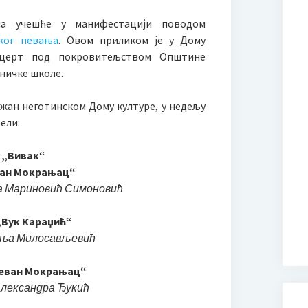
ла учешће у манифестацији поводом
ког певања
. Овом приликом је у Дому
нцерт под покровитељством Општине
ничке школе.
жан неготинском Дому културе, у недељу
зели:
 „Вивак“
ван Мокрањац“
а Мариновић Симоновић
„Вук Караџић“
ања Милосављевић
теван Мокрањац“
Александра Ђукић