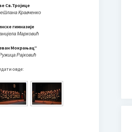
ве Св.Тројице
ветлана Кравченко
инске гимназије
анијела Марковић
теван Мокрањац“
Ружица Рајковић
едати овде: