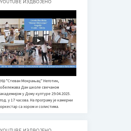
YOUTUBE ИЗДВОЈЕНО
УШ "Стеван Мокрањац'' Неготин,
обележава Дан школе свечаном
академијом у Дому културе 29.04.2025.
год. у 17 часова. На програму је камерни
оркестар са хором и солистима.
YOUTUBE ИЗДВОЈЕНО