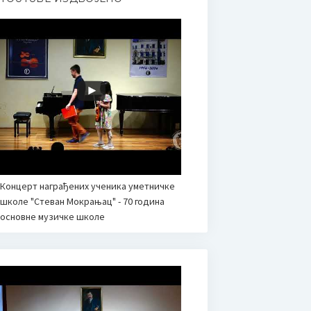
Концерт награђених ученика уметничке
школе "Стеван Мокрањац" - 70 година
основне музичке школе