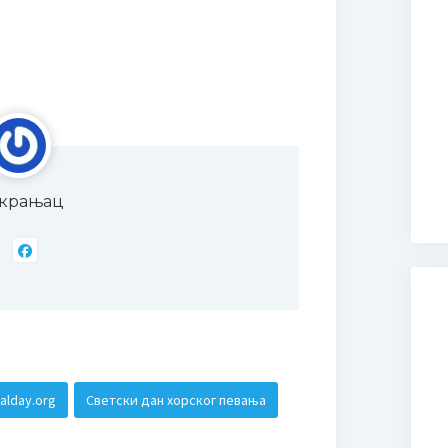
крањац
alday.org
Светски дан хорског певања